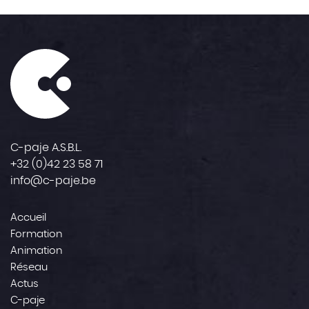
C-paje A.S.B.L.
+32 (0)42 23 58 71
info@c-paje.be
Accueil
Formation
Animation
Réseau
Actus
C-paje