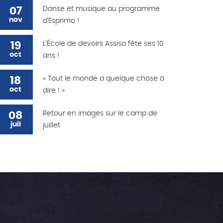
07
Danse et musique au programme
nov
d'Esprimo !
19
L'École de devoirs Assisa fête ses 10
oct
ans !
18
« Tout le monde a quelque chose à
oct
dire ! »
08
Retour en images sur le camp de
juil
juillet