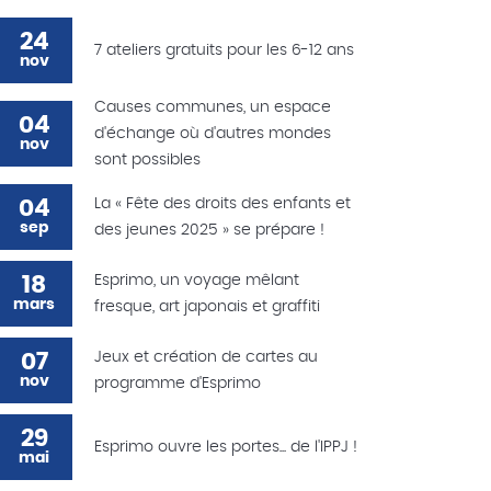
24
7 ateliers gratuits pour les 6-12 ans
nov
Causes communes, un espace
04
d'échange où d'autres mondes
nov
sont possibles
04
La « Fête des droits des enfants et
sep
des jeunes 2025 » se prépare !
18
Esprimo, un voyage mêlant
mars
fresque, art japonais et graffiti
07
Jeux et création de cartes au
nov
programme d'Esprimo
29
Esprimo ouvre les portes... de l'IPPJ !
mai