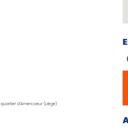
E
 quartier d’Amercoeur (Liège)
A