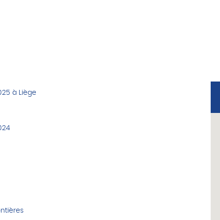
025 à Liège
024
ontières