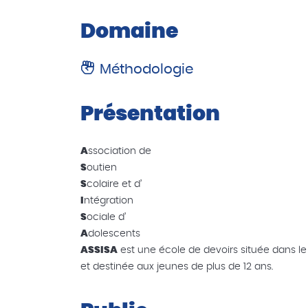
Domaine
Méthodologie
Présentation
A
ssociation de
S
outien
S
colaire et d’
I
ntégration
S
ociale d’
A
dolescents
ASSISA
est une école de devoirs située dans le
et destinée aux jeunes de plus de 12 ans.