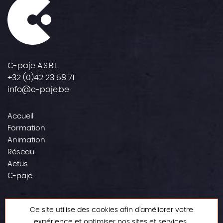
C-paje A.S.B.L.
+32 (0)42 23 58 71
info@c-paje.be
Accueil
Formation
Animation
Réseau
Actus
C-paje
Contact
Ce site utilise des cookies afin d’améliorer votre
Mentions légales
expérience et optimiser nos sites et services.