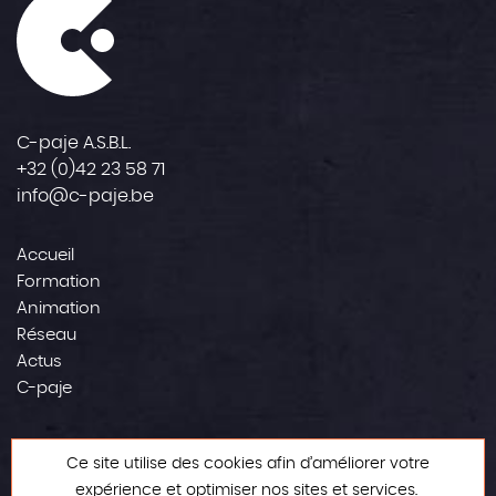
C-paje A.S.B.L.
+32 (0)42 23 58 71
info@c-paje.be
Accueil
Formation
Animation
Réseau
Actus
C-paje
Contact
Ce site utilise des cookies afin d’améliorer votre
Mentions légales
expérience et optimiser nos sites et services.