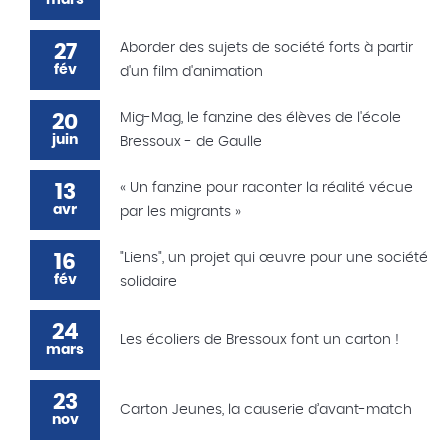
mars
27
Aborder des sujets de société forts à partir
fév
d'un film d'animation
20
Mig-Mag, le fanzine des élèves de l'école
juin
Bressoux - de Gaulle
13
« Un fanzine pour raconter la réalité vécue
avr
par les migrants »
16
"Liens", un projet qui œuvre pour une société
fév
solidaire
24
Les écoliers de Bressoux font un carton !
mars
23
Carton Jeunes, la causerie d’avant-match
nov