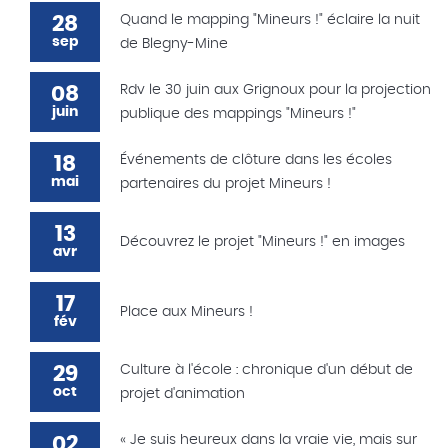
28
Quand le mapping "Mineurs !" éclaire la nuit
sep
de Blegny-Mine
08
Rdv le 30 juin aux Grignoux pour la projection
juin
publique des mappings "Mineurs !"
18
Événements de clôture dans les écoles
mai
partenaires du projet Mineurs !
13
Découvrez le projet "Mineurs !" en images
avr
17
Place aux Mineurs !
fév
29
Culture à l'école : chronique d'un début de
oct
projet d'animation
02
« Je suis heureux dans la vraie vie, mais sur