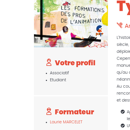
T
A
L’histo
siècle
déploi
Cepend
Votre profil
manuel
qu’au 
Associatif
néanmo
Etudiant
Au cou
rencon
et dess
Formateur
A
l
Laurie MARCELET
U