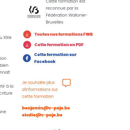
Cette formation est
reconnue par la
Fédération Wallonie-
Bruxelles
Toutes nos formations FWB
Au XIXe
Cette formation en PDF
Cette formation sur
ion
Facebook
 bien
nnaît
Je souhaite plus
ir à la
d'informations sur
criture
cette formation
benjamin@c-paje.be
une
elodie@c-paje.be