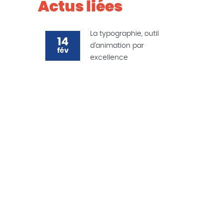
Actus liées
La typographie, outil
14
d’animation par
fév
excellence