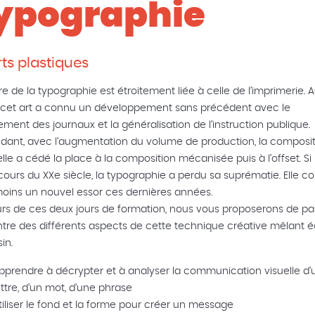
ypographie
rts plastiques
ire de la typographie est étroitement liée à celle de l’imprimerie. 
, cet art a connu un développement sans précédent avec le
ement des journaux et la généralisation de l’instruction publique.
ant, avec l’augmentation du volume de production, la composit
le a cédé la place à la composition mécanisée puis à l’offset. Si
cours du XXe siècle, la typographie a perdu sa suprématie. Elle co
ins un nouvel essor ces dernières années.
rs de ces deux jours de formation, nous vous proposerons de part
tre des différents aspects de cette technique créative mêlant é
in.
pprendre à décrypter et à analyser la communication visuelle d’
ettre, d’un mot, d’une phrase
tiliser le fond et la forme pour créer un message