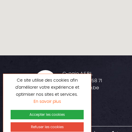
C-paje A.S.B.L.
Ce site utilise des cookies afin
+32 (0)42 23 58 71
d’améliorer votre expérience et
info@c-paje.be
optimiser nos sites et services.
En savoir plus
Accepter les cookies
Refuser les cookies