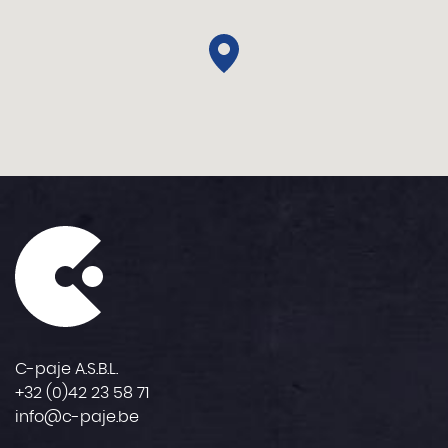
C-paje A.S.B.L.
+32 (0)42 23 58 71
info@c-paje.be