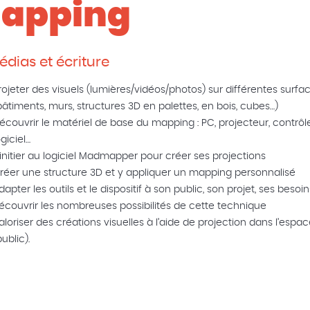
apping
édias et écriture
rojeter des visuels (lumières/vidéos/photos) sur différentes surfa
bâtiments, murs, structures 3D en palettes, en bois, cubes…)
écouvrir le matériel de base du mapping : PC, projecteur, contrôle
ogiciel…
’initier au logiciel Madmapper pour créer ses projections
réer une structure 3D et y appliquer un mapping personnalisé
dapter les outils et le dispositif à son public, son projet, ses besoin
écouvrir les nombreuses possibilités de cette technique
aloriser des créations visuelles à l’aide de projection dans l’espa
public).