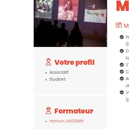
M
M
P
(
D
l
Votre profil
S
C
Associatif
A
Etudiant
d
V
(
Formateur
Haroun LANDRAIN