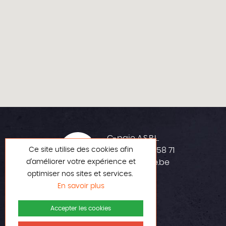
C-paje A.S.B.L.
Ce site utilise des cookies afin
+32 (0)42 23 58 71
d’améliorer votre expérience et
info@c-paje.be
optimiser nos sites et services.
En savoir plus
Accepter les cookies