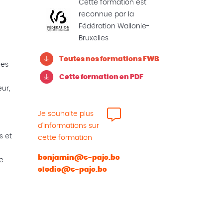
Cette formation est
reconnue par la
Fédération Wallonie-
Bruxelles
Toutes nos formations FWB
ces
Cette formation en PDF
ur,
Je souhaite plus
d'informations sur
s et
cette formation
benjamin@c-paje.be
ce
elodie@c-paje.be