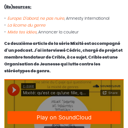
(Re)sources:
-
Europe: D'abord, ne pas nuire
, Amnesty International
-
La licorne du genre
-
Mixte tes idées
, Annoncer la couleur
Ce deuxième article de la série Mixité est accompagné
d'un podcast. J’ai interviewé Cédric, chargé de projet et
membre fondateur de Crible, à ce sujet. Crible est une
Organisation de Jeunesse qui lutte contre les
stéréotypes de genre.