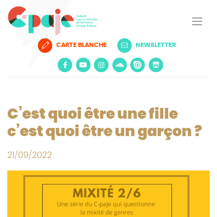
CARTE BLANCHE
NEWSLETTER
C’est quoi être une fille
c’est quoi être un garçon ?
21/09/2022