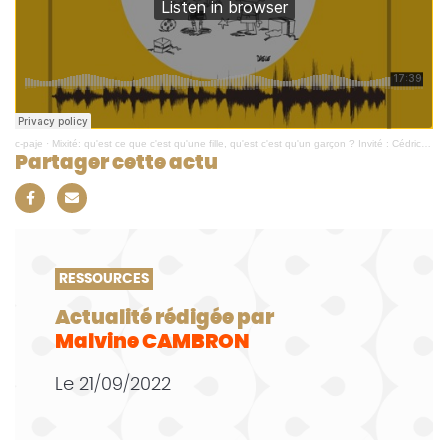
c-paje
·
Mixité: qu'est ce que c'est qu'une fille, qu'est c'est qu'un garçon ? Invité : Cédric (CRIBLE)
Partager cette actu
RESSOURCES
Actualité rédigée par
Malvine CAMBRON
Le
21/09/2022