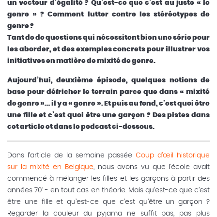
un vecteur d’égalité ? Qu’est-ce que c’est au juste « le
genre » ? Comment lutter contre les stéréotypes de
genre ?
Tant de de questions qui nécessitent bien une série pour
les aborder, et des exemples concrets pour illustrer vos
initiatives en matière de mixité de genre.
Aujourd’hui, deuxième épisode, quelques notions de
base pour défricher le terrain parce que dans « mixité
de genre »… il y a « genre ». Et puis au fond, c’est quoi être
une fille et c’est quoi être une garçon ? Des pistes dans
cet article et dans le podcast ci-dessous.
Dans l’article de la semaine passée
Coup d’œil historique
sur la mixité en Belgique
, nous avons vu que l’école avait
commencé à mélanger les filles et les garçons à partir des
années 70’ - en tout cas en théorie. Mais qu’est-ce que c’est
être une fille et qu’est-ce que c’est qu’être un garçon ?
Regarder la couleur du pyjama ne suffit pas, pas plus