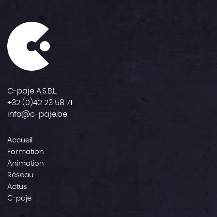
C-paje A.S.B.L.
+32 (0)42 23 58 71
info@c-paje.be
Accueil
Formation
Animation
Réseau
Actus
C-paje